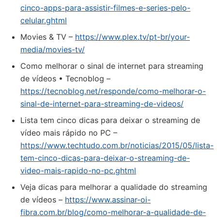
cinco-apps-para-assistir-filmes-e-series-pelo-
celular.ghtml
Movies & TV –
https://www.plex.tv/pt-br/your-
media/movies-tv/
Como melhorar o sinal de internet para streaming
de vídeos • Tecnoblog –
https://tecnoblog.net/responde/como-melhorar-o-
sinal-de-internet-para-streaming-de-videos/
Lista tem cinco dicas para deixar o streaming de
vídeo mais rápido no PC –
https://www.techtudo.com.br/noticias/2015/05/lista-
tem-cinco-dicas-para-deixar-o-streaming-de-
video-mais-rapido-no-pc.ghtml
Veja dicas para melhorar a qualidade do streaming
de vídeos –
https://www.assinar-oi-
fibra.com.br/blog/como-melhorar-a-qualidade-de-