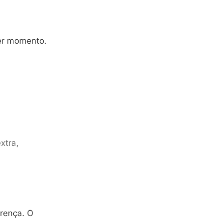
uer momento.
xtra,
erença. O