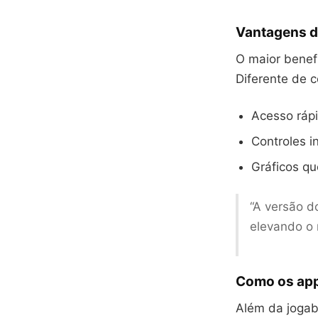
Vantagens de
O maior benefí
Diferente de 
Acesso ráp
Controles i
Gráficos q
“A versão d
elevando o 
Como os app
Além da jogabi