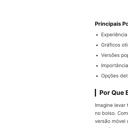
Principais P
Experiênci
Gráficos ot
Versões po
Importância
Opções deta
Por Que 
Imagine levar
no bolso. Com 
versão móvel