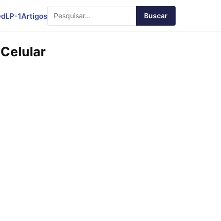
ed
LP-1
Artigos
Buscar
 Celular