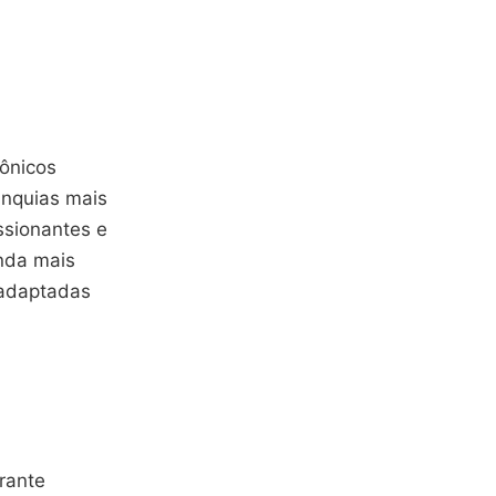
cônicos
anquias mais
ssionantes e
inda mais
 adaptadas
arante