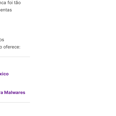
ca foi tão
mentas
os
o oferece:
xico
ra Malwares