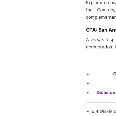
Explorar o un
fácil. Com op
complementare
GTA: San An
A
versão
dispo
aprimorados. I
O
Dicas de
6,4 GB de c