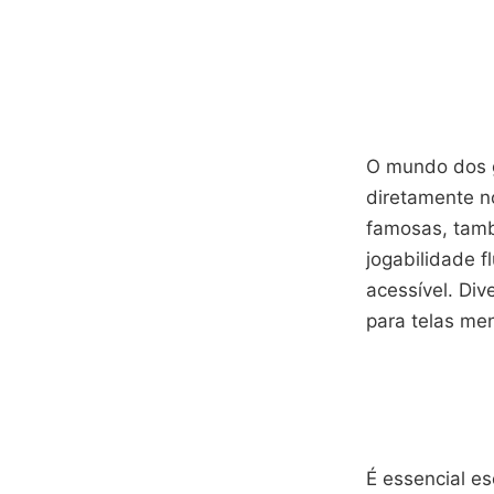
O mundo dos ga
diretamente n
famosas, tamb
jogabilidade f
acessível. Di
para telas me
É essencial es