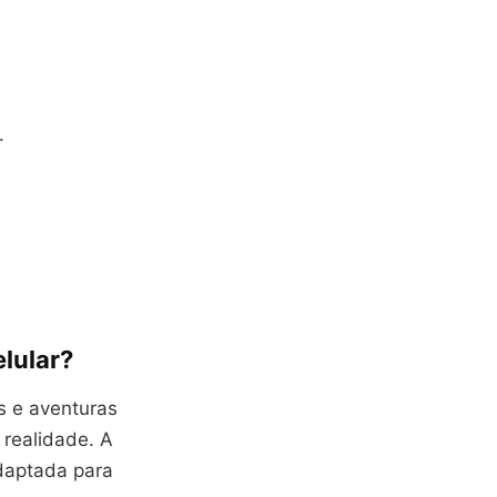
.
lular?
s e aventuras
 realidade. A
daptada para