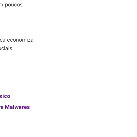
em poucos
nica economiza
ciais.
xico
ra Malwares