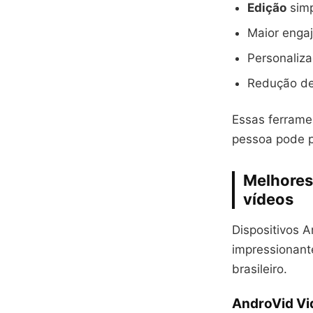
Edição
simp
Maior enga
Personaliza
Redução de
Essas ferrame
pessoa pode pr
Melhores
vídeos
Dispositivos A
impressionant
brasileiro.
AndroVid Vi