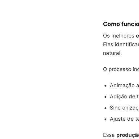
Como funci
Os melhores
c
Eles identifi
natural.
O processo inc
Animação a
Adição de t
Sincronizaç
Ajuste de t
Essa
produçã