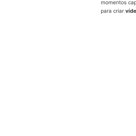
momentos ca
para criar
víd