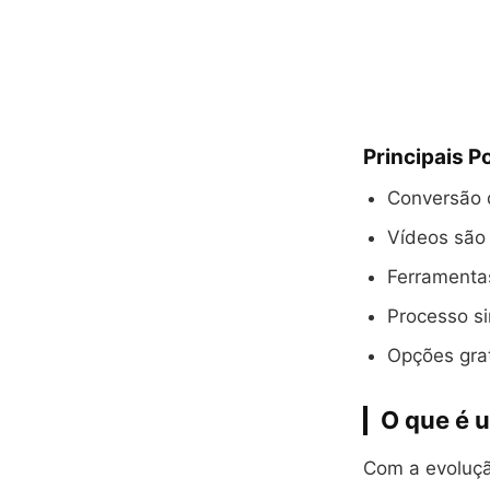
Principais P
Conversão 
Vídeos são
Ferramentas
Processo si
Opções grat
O que é 
Com a evolução