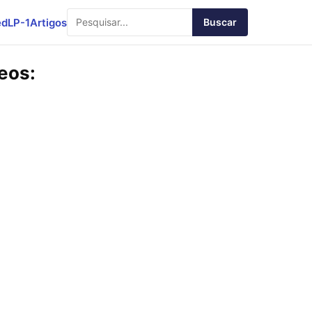
ed
LP-1
Artigos
Buscar
eos: