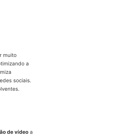
r muito
otimizando a
omiza
des sociais.
lventes.
ão de vídeo
a