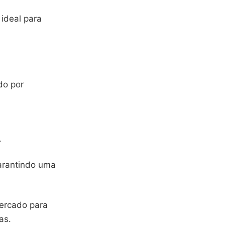
 ideal para
do por
.
arantindo uma
mercado para
as.