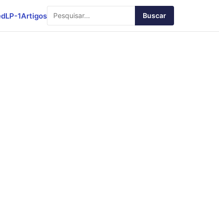
ed
LP-1
Artigos
Buscar