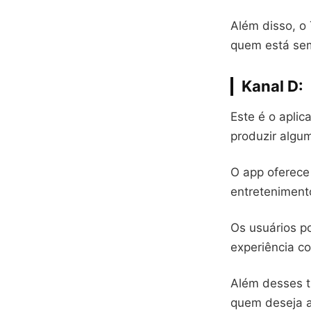
Além disso, o 
quem está se
Kanal D
:
Este é o aplic
produzir algu
O app oferece
entreteniment
Os usuários p
experiência co
Além desses t
quem deseja a