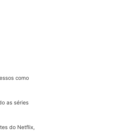
ucessos como
do as séries
es do Netflix,