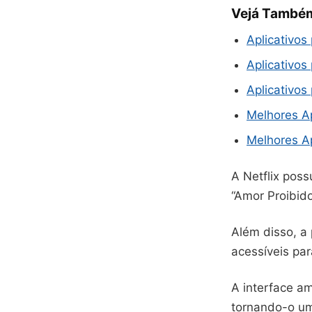
Vejá També
Aplicativos
Aplicativos
Aplicativo
Melhores Ap
Melhores Ap
A Netflix pos
“Amor Proibido
Além disso, a
acessíveis par
A interface am
tornando-o um