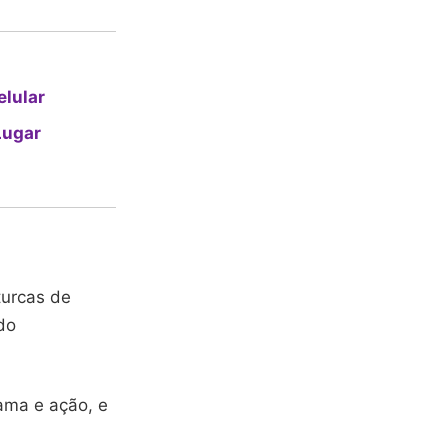
elular
Lugar
turcas de
do
ama e ação, e