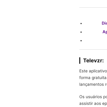
Di
Ap
Televzr
:
Este aplicativ
forma gratuita
lançamentos r
Os usuários p
assistir aos e